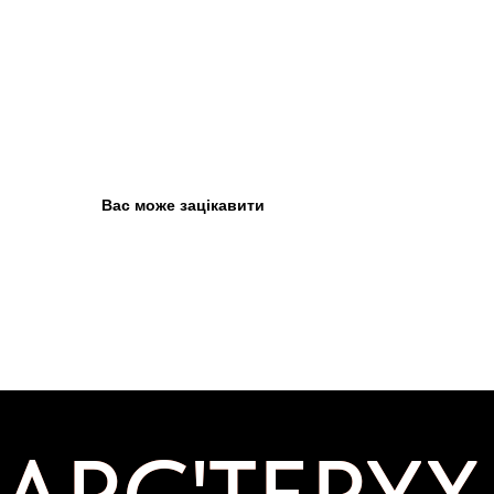
Вас може зацікавити
ARC'TERYX
ARC'TERYX