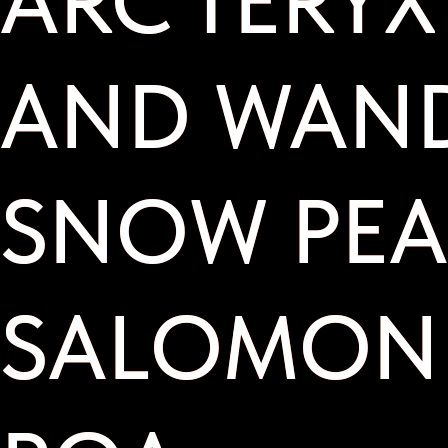
AND WAND
AND WAND
SNOW PEA
SNOW PEA
SALOMON
SALOMON
ROA
ROA