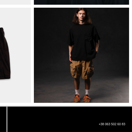
+38 063 502 60 83
КИЇВ, ВАЛЕРІЯ ЛОБАНОВСЬКОГО
9/1
ORDER@DISTANCE.COM.UA
TELEGRAM:
@DISTANCE_UA
© Copyright All rights reserved