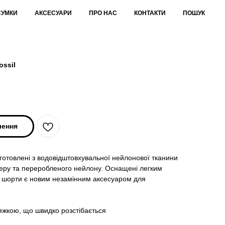
СУМКИ
АКСЕСУАРИ
ПРО НАС
КОНТАКТИ
ПОШУК
ossil
лення
иготовлені з водовідштовхувальної нейлонової тканини
еру та переробленого нейлону. Оснащені легким
ці шорти є новим незамінним аксесуаром для
тяжкою, що швидко розстібається