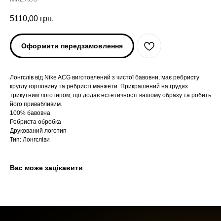
5110,00
грн.
Оформити передзамовлення
Лонгслів від Nike ACG виготовлений з чистої бавовни, має ребристу
круглу горловину та ребристі манжети. Прикрашений на грудях
трикутним логотипом, що додає естетичності вашому образу та робить
його привабливим.
100% бавовна
ARC'TERYX
ARC'TERYX
Ребриста обробка
Друкований логотип
Тип: Лонгсліви
AND WANDER
AND WANDER
SNOW PEAK
SNOW PEAK
Вас може зацікавити
SALOMON
SALOMON