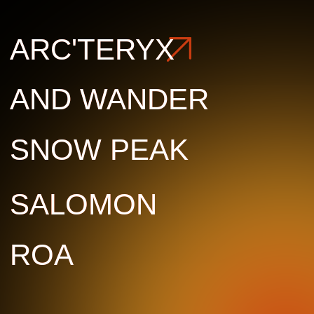
ROA
ROA