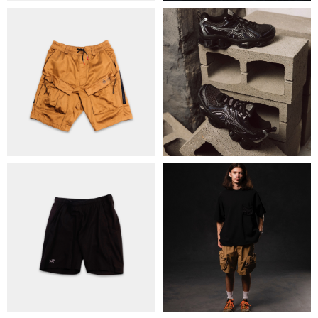
ОБМІН ТА ПОВЕРНЕННЯ
ПОЛІТИКА КОНФІДЕНЦІЙНОСТІ
ОПЛАТА ТА ДОСТАВКА
УГОДА КОРИСТУВАЧА
+38 063 502 60 83
КИЇВ, ВАЛЕРІЯ ЛОБАНОВСЬКОГО
9/1
ORDER@DISTANCE.COM.UA
TELEGRAM:
@DISTANCE_UA
© Copyright All rights reserved