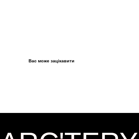
Вас може зацікавити
ARC'TERY
ARC'TERY