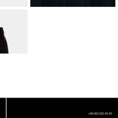
+38 063 502 60 83
КИЇВ, ВАЛЕРІЯ ЛОБАНОВСЬКОГО
9/1
ORDER@DISTANCE.COM.UA
TELEGRAM:
@DISTANCE_UA
© Copyright All rights reserved