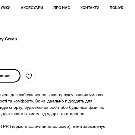
СУМКИ
АКСЕСУАРИ
ПРО НАС
КОНТАКТИ
ПОШУК
my Green
лення
начені для забезпечення захисту рук у важких умовах
ості та комфорту. Вони ідеально підходять для
идів спорту, будівельних робіт або будь-якої фізично
додаткового захисту від ударів та стирання.
TPR (термопластичний еластомер), який забезпечує