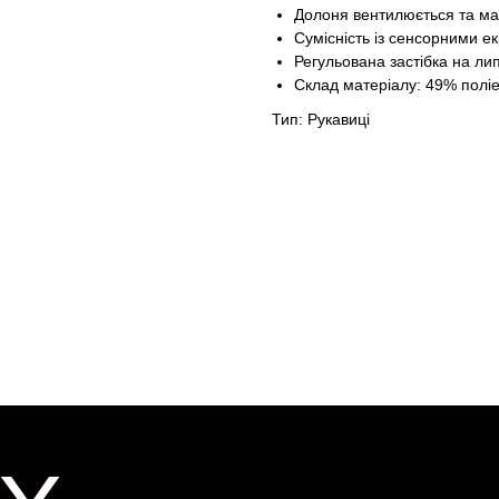
Долоня вентилюється та ма
Сумісність із сенсорними е
Регульована застібка на лип
Склад матеріалу: 49% поліе
Тип: Рукавиці
X
X