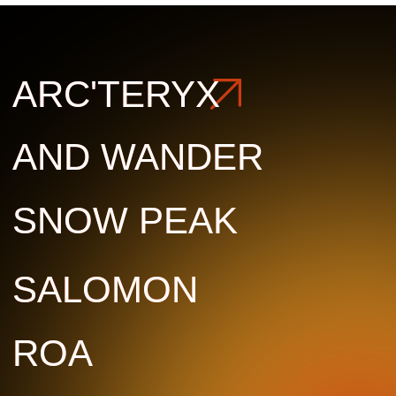
ROA
ROA