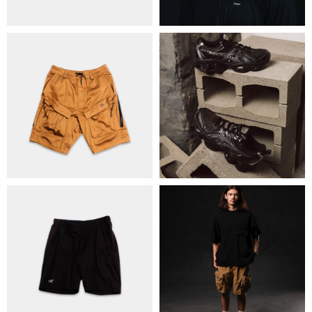
ОБМІН ТА ПОВЕРНЕННЯ
ПОЛІТИКА КОНФІДЕНЦІЙНОСТІ
ОПЛАТА ТА ДОСТАВКА
УГОДА КОРИСТУВАЧА
+38 063 502 60 83
КИЇВ, ВАЛЕРІЯ ЛОБАНОВСЬКОГО
9/1
ORDER@DISTANCE.COM.UA
TELEGRAM:
@DISTANCE_UA
© Copyright All rights reserved