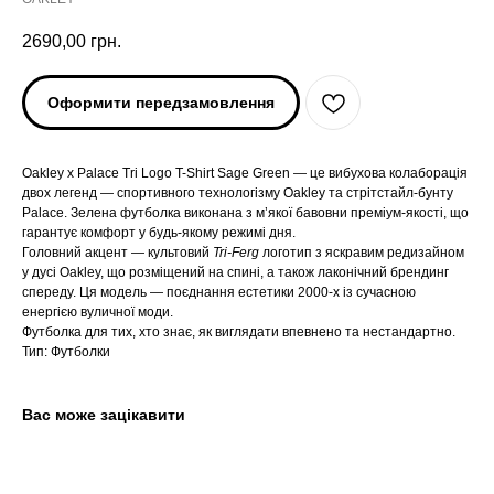
2690,00
грн.
Оформити передзамовлення
Oakley x Palace Tri Logo T-Shirt Sage Green — це вибухова колаборація
двох легенд — спортивного технологізму Oakley та стрітстайл-бунту
Palace. Зелена футболка виконана з м’якої бавовни преміум-якості, що
гарантує комфорт у будь-якому режимі дня.
Головний акцент — культовий
Tri-Ferg
логотип з яскравим редизайном
у дусі Oakley, що розміщений на спині, а також лаконічний брендинг
ARC'TERYX
ARC'TERYX
спереду. Ця модель — поєднання естетики 2000-х із сучасною
енергією вуличної моди.
Футболка для тих, хто знає, як виглядати впевнено та нестандартно.
AND WANDER
AND WANDER
Тип: Футболки
SNOW PEAK
SNOW PEAK
Вас може зацікавити
SALOMON
SALOMON