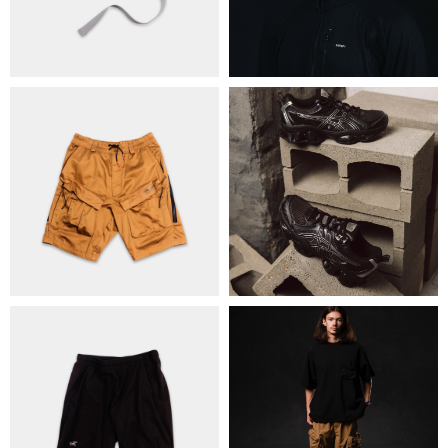
КОНТАКТИ
ОБМІН ТА ПОВЕРНЕННЯ
ПОЛІТИКА КОНФІДЕНЦІЙНОСТІ
ОПЛАТА ТА ДОСТАВКА
УГОДА КОРИСТУВАЧА
+38 063 502 60 83
КИЇВ, ВАЛЕРІЯ ЛОБАНОВСЬКОГО
9/1
ORDER@DISTANCE.COM.UA
TELEGRAM:
@DISTANCE_UA
© Copyright All rights reserved