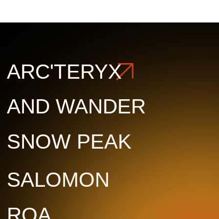
SALOMON
SALOMON
ROA
ROA