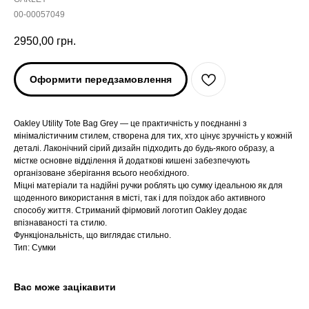
00-00057049
2950,00
грн.
Оформити передзамовлення
Oakley Utility Tote Bag Grey — це практичність у поєднанні з
мінімалістичним стилем, створена для тих, хто цінує зручність у кожній
деталі. Лаконічний сірий дизайн підходить до будь-якого образу, а
містке основне відділення й додаткові кишені забезпечують
організоване зберігання всього необхідного.
Міцні матеріали та надійні ручки роблять цю сумку ідеальною як для
ARC'TERYX
ARC'TERYX
щоденного використання в місті, так і для поїздок або активного
способу життя. Стриманий фірмовий логотип Oakley додає
впізнаваності та стилю.
AND WANDER
AND WANDER
Функціональність, що виглядає стильно.
Тип: Сумки
SNOW PEAK
SNOW PEAK
Вас може зацікавити