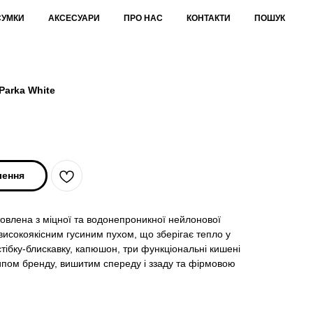
СУМКИ
АКСЕСУАРИ
ПРО НАС
КОНТАКТИ
ПОШУК
Parka White
лення
товлена з міцної та водонепроникної нейлонової
високоякісним гусиним пухом, що зберігає тепло у
стібку-блискавку, капюшон, три функціональні кишені
пом бренду, вишитим спереду і ззаду та фірмовою