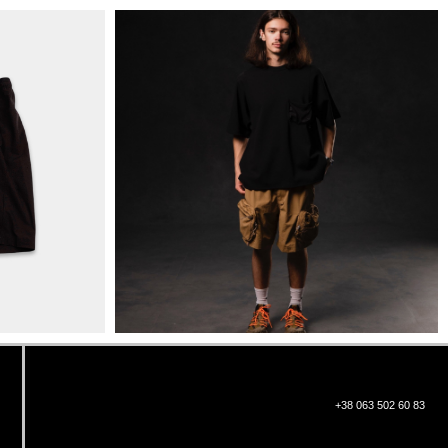
+38 063 502 60 83
КИЇВ, ВАЛЕРІЯ ЛОБАНОВСЬКОГО
9/1
ORDER@DISTANCE.COM.UA
TELEGRAM:
@DISTANCE_UA
© Copyright All rights reserved