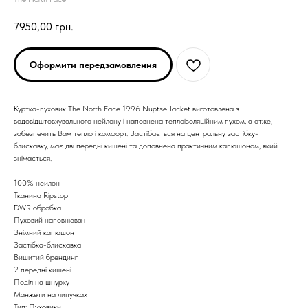
7950,00
грн.
Оформити передзамовлення
Куртка-пуховик The North Face 1996 Nuptse Jacket виготовлена з
водовідштовхувального нейлону і наповнена теплоізоляційним пухом, а отже,
забезпечить Вам тепло і комфорт. Застібається на центральну застібку-
блискавку, має дві передні кишені та доповнена практичним капюшоном, який
знімається.
100% нейлон
Тканина Ripstop
DWR обробка
Пуховий наповнювач
Знімний капюшон
ARC'TERYX
ARC'TERYX
Застібка-блискавка
Вишитий брендинг
2 передні кишені
AND WANDER
AND WANDER
Поділ на шнурку
Манжети на липучках
Тип: Пуховики