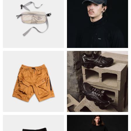
ПРО НАС
БРЕНДИ
КОНТАКТИ
ОБМІН ТА ПОВЕРНЕННЯ
ПОЛІТИКА КОНФІДЕНЦІЙНОСТІ
ОПЛАТА ТА ДОСТАВКА
УГОДА КОРИСТУВАЧА
+38 063 502 60 83
КИЇВ, ВАЛЕРІЯ ЛОБАНОВСЬКОГО 9/1
ORDER@DISTANCE.COM.UA
TELEGRAM:
@DISTANCE_UA