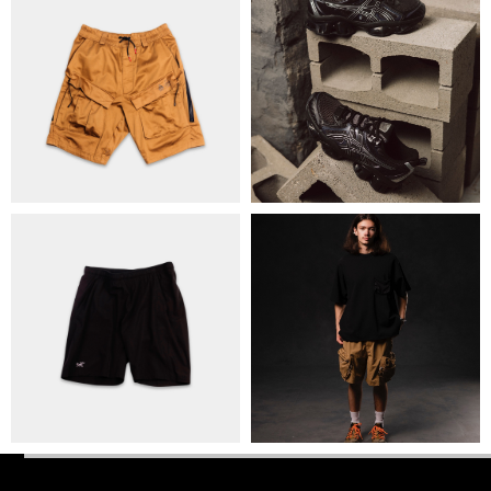
ПОЛІТИКА КОНФІДЕНЦІЙНОСТІ
ОПЛАТА ТА ДОСТАВКА
УГОДА КОРИСТУВАЧА
+38 063 502 60 83
КИЇВ, ВАЛЕРІЯ ЛОБАНОВСЬКОГО 9/1
ORDER@DISTANCE.COM.UA
TELEGRAM:
@DISTANCE_UA
© Copyright All rights reserved