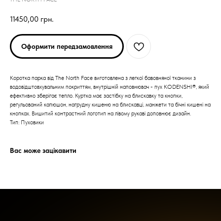
11450,00
грн.
Оформити передзамовлення
Коротка парка від The North Face виготовлена з легкої бавовняної тканини з
водовідштовхувальним покриттям, внутрішній наповнювач - пух KODENSHI®, який
ефективно зберігає тепло. Куртка має застібку на блискавку та кнопки,
ARC'TERYX
ARC'TERYX
регульований капюшон, нагрудну кишеню на блискавці, манжети та бічні кишені на
кнопках. Вишитий контрастний логотип на лівому рукаві доповнює дизайн.
Тип: Пуховики
AND WANDER
AND WANDER
Вас може зацікавити
SNOW PEAK
SNOW PEAK
SALOMON
SALOMON
ROA
ROA