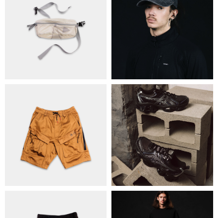
ПРО НАС
БРЕНДИ
КОНТАКТИ
ОБМІН ТА ПОВЕРНЕННЯ
ПОЛІТИКА КОНФІДЕНЦІЙНОСТІ
ОПЛАТА ТА ДОСТАВКА
УГОДА КОРИСТУВАЧА
+38 063 502 60 83
КИЇВ, ВАЛЕРІЯ ЛОБАНОВСЬКОГО
9/1
ORDER@DISTANCE.COM.UA
TELEGRAM:
@DISTANCE_UA