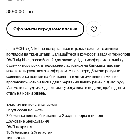
3890,00
грн.
Оформити передзамовлення
Лінія ACG від NikeLab повертається в цьому сезоні з технічним
поглядом на ткані штани. Залишайтеся в комфорті завдяки технології
DWR від Nike, розробленій для захисту від атмосферних впливів у
будь-яку пору року, а подовжена ластовиця на блискавці дає вам
можливість рухатися з комфортом. У парі передбачено розумне
сховище з кишенями на блискавці та відкритими кишенями, що
пропонують чотири місця для зберігання ваших речей під час руху.
Манжети на гудзиках дають змогу регулювати подоли, щоб підняти
стиль на новий рівень.
Еластичний пояс зі шнурком
ARC'TERYX
ARC'TERYX
Регульовані манжети
2 бокові кишені на блискавці та 2 задні прорізні кишені
Друковане брендування
AND WANDER
AND WANDER
DWR покриття
98% бавовна, 2% еластан
Тип: Брюки