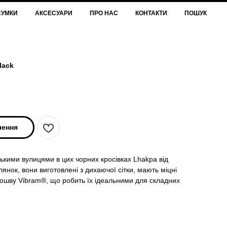
СУМКИ
АКСЕСУАРИ
ПРО НАС
КОНТАКТИ
ПОШУК
lack
лення
ькими вулицями в цих чорних кросівках Lhakpa від
янок, вони виготовлені з дихаючої сітки, мають міцні
дошву Vibram®, що робить їх ідеальними для складних