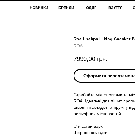
НОВИНКИ
БРЕНДИ
ОДЯГ
ВЗУТТЯ
Roa Lhakpa Hiking Sneaker B
ROA
7990,00
грн.
Оформити передзамов
Стрибайте між стежками та міс
ROA. Ідеальні для піших прогул
шкіряні накладки та пружну пі
рельєфних місцевостей.
Сітчастий верх
Шкіряні накладки