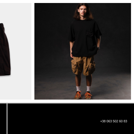
+38 063 502 60 83
КИЇВ, ВАЛЕРІЯ ЛОБАНОВСЬКОГО
9/1
ORDER@DISTANCE.COM.UA
TELEGRAM:
@DISTANCE_UA
© Copyright All rights reserved