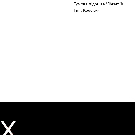
Гумова підошва Vibram®
Тип: Кросівки
X
X
ER
ER