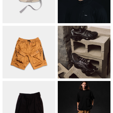
КОНТАКТИ
ОБМІН ТА ПОВЕРНЕННЯ
ПОЛІТИКА КОНФІДЕНЦІЙНОСТІ
ОПЛАТА ТА ДОСТАВКА
УГОДА КОРИСТУВАЧА
+38 063 502 60 83
КИЇВ, ВАЛЕРІЯ ЛОБАНОВСЬКОГО 9/1
ORDER@DISTANCE.COM.UA
TELEGRAM:
@DISTANCE_UA
© Copyright All rights reserved