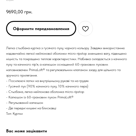
9690,00
грн.
Оформити передзамовлення
Легка стьобана куртка з гусячого пуху, чорного кольору. Завдяки використанню
надзвичайно легкої нейлонової оболонки micro-ripstop зменшено вагу, підвищено
міцність та покращено теплові характеристики. Набивка складається з качиного
пуху та качиного пір'я, а капюшон оснащений 60-грамовим пуховим
наповнювачем PrimaLoft® та регулювальним клапаном ззаду для щільного та
зручного прилягання.
- Посилюючі латки на внутрішньому рукаві та на грудях
- Гусячий пух (90% качиного пуху, 10% качиного пера)
ARC'TERYX
ARC'TERYX
- Стьобана, легка нейлонова оболонка micro-ripstop
- Капюшон із 60-грамовим пухом PrimaLoft®
- Регульований капюшон
AND WANDER
AND WANDER
- Дві передні кишені на блискавці
Тип: Куртки
SNOW PEAK
SNOW PEAK
Вас може зацікавити