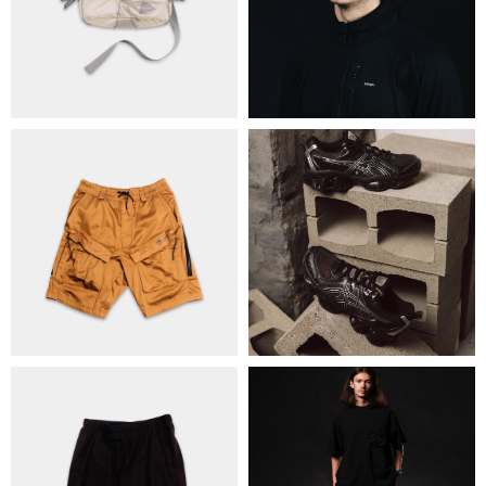
БРЕНДИ
КОНТАКТИ
ОБМІН ТА ПОВЕРНЕННЯ
ПОЛІТИКА КОНФІДЕНЦІЙНОСТІ
ОПЛАТА ТА ДОСТАВКА
УГОДА КОРИСТУВАЧА
+38 063 502 60 83
КИЇВ, ВАЛЕРІЯ ЛОБАНОВСЬКОГО
9/1
ORDER@DISTANCE.COM.UA
TELEGRAM:
@DISTANCE_UA
© Copyright All rights reserved