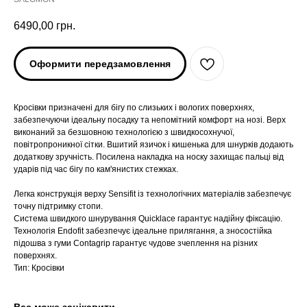
6490,00
грн.
Оформити передзамовлення
Кросівки призначені для бігу по слизьких і вологих поверхнях,
забезпечуючи ідеальну посадку та непомітний комфорт на нозі. Верх
виконаний за безшовною технологією з швидкосохнучої,
повітропроникної сітки. Вшитий язичок і кишенька для шнурків додають
додаткову зручність. Посилена накладка на носку захищає пальці від
ударів під час бігу по кам'янистих стежках.
Легка конструкція верху Sensifit із технологічних матеріалів забезпечує
точну підтримку стопи.
ARC'TERYX
ARC'TERYX
Система швидкого шнурування Quicklace гарантує надійну фіксацію.
Технологія Endofit забезпечує ідеальне прилягання, а зносостійка
підошва з гуми Contagrip гарантує чудове зчеплення на різних
AND WANDER
AND WANDER
поверхнях.
Тип: Кросівки
SNOW PEAK
SNOW PEAK