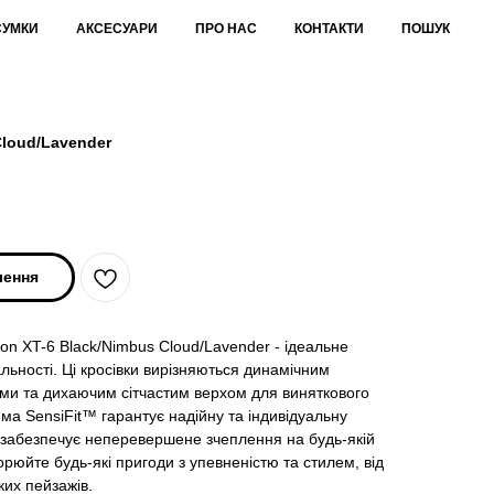
СУМКИ
АКСЕСУАРИ
ПРО НАС
КОНТАКТИ
ПОШУК
Cloud/Lavender
лення
n XT-6 Black/Nimbus Cloud/Lavender - ідеальне
ьності. Ці кросівки вирізняються динамічним
ами та дихаючим сітчастим верхом для виняткового
а SensiFit™ гарантує надійну та індивідуальну
® забезпечує неперевершене зчеплення на будь-якій
корюйте будь-які пригоди з упевненістю та стилем, від
ких пейзажів.