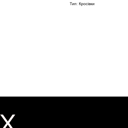
Тип: Кросівки
X
X
ER
ER