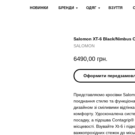
НОВИНКИ
БРЕНДИ
ОДЯГ
ВЗУТТЯ
Salomon XT-6 Black/Nimbus 
SALOMON
6490,00
грн.
Оформити передзамов
Представляємо кросівки Salomo
поєднання стилю та функціонал
дизайном зі сміливими відтінк
комфорту. Удосконалена систем
посадку, а підошва Contagrip
місцевості. Взувайте Xt-6 і під
важкопрохідних стежок до місь