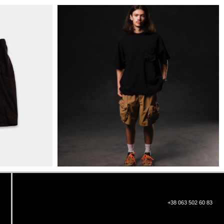
+38 063 502 60 83
КИЇВ, ВАЛЕРІЯ ЛОБАНОВСЬКОГО
9/1
ORDER@DISTANCE.COM.UA
TELEGRAM:
@DISTANCE_UA
© Copyright All rights reserved