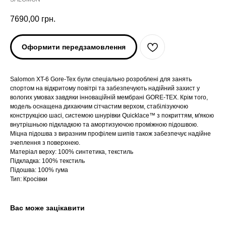
7690,00
грн.
Оформити передзамовлення
Salomon XT-6 Gore-Tex були спеціально розроблені для занять
спортом на відкритому повітрі та забезпечують надійний захист у
вологих умовах завдяки інноваційній мембрані GORE-TEX. Крім того,
модель оснащена дихаючим сітчастим верхом, стабілізуючою
конструкцією шасі, системою шнурівки Quicklace™ з покриттям, м'якою
внутрішньою підкладкою та амортизуючою проміжною підошвою.
Міцна підошва з виразним профілем шипів також забезпечує надійне
зчеплення з поверхнею.
ARC'TERYX
ARC'TERYX
Матеріал верху: 100% синтетика, текстиль
Підкладка: 100% текстиль
AND WANDER
AND WANDER
Підошва: 100% гума
Тип: Кросівки
SNOW PEAK
SNOW PEAK
Вас може зацікавити