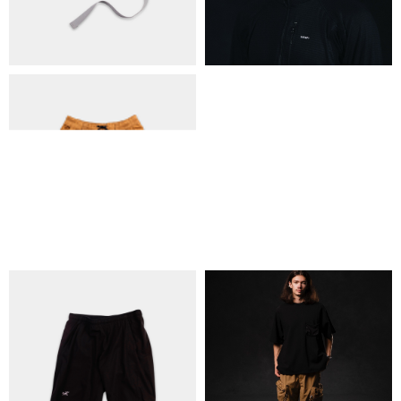
КОНТАКТИ
ОБМІН ТА ПОВЕРНЕННЯ
ПОЛІТИКА КОНФІДЕНЦІЙНОСТІ
ОПЛАТА ТА ДОСТАВКА
УГОДА КОРИСТУВАЧА
+38 063 502 60 83
КИЇВ, ВАЛЕРІЯ ЛОБАНОВСЬКОГО
9/1
ORDER@DISTANCE.COM.UA
TELEGRAM:
@DISTANCE_UA
© Copyright All rights reserved