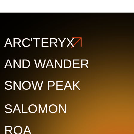
SALOMON
SALOMON
ROA
ROA