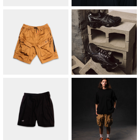
ОБМІН ТА ПОВЕРНЕННЯ
ПОЛІТИКА КОНФІДЕНЦІЙНОСТІ
ОПЛАТА ТА ДОСТАВКА
УГОДА КОРИСТУВАЧА
+38 063 502 60 83
КИЇВ, ВАЛЕРІЯ ЛОБАНОВСЬКОГО 9/1
ORDER@DISTANCE.COM.UA
TELEGRAM:
@DISTANCE_UA
© Copyright All rights reserved