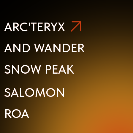
ROA
ROA