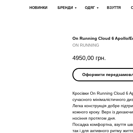
НОВИНКИ
БРЕНДИ
ОДЯГ
ВЗУТТЯ
On Running Cloud 6 Apollo/E
ON RUNNING
4950,00
грн.
Оформити передзамов
Кросівки On Running Cloud 6 
сучасного мінімалістичного ди
Легка конструкція добре підтри
кожного кроку. Верх із дихаюч
носіння протягом дня.
Посадка комфортна, взуття шви
так і для активного ритму житт