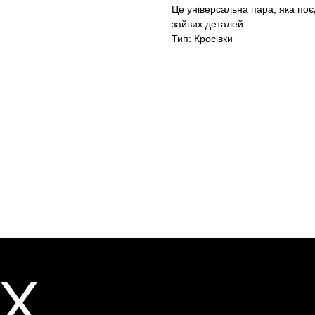
Це універсальна пара, яка поє
зайвих деталей.
Тип: Кросівки
X
X
ER
ER