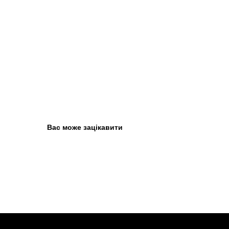
Вас може зацікавити
ARC'TERY
ARC'TERY