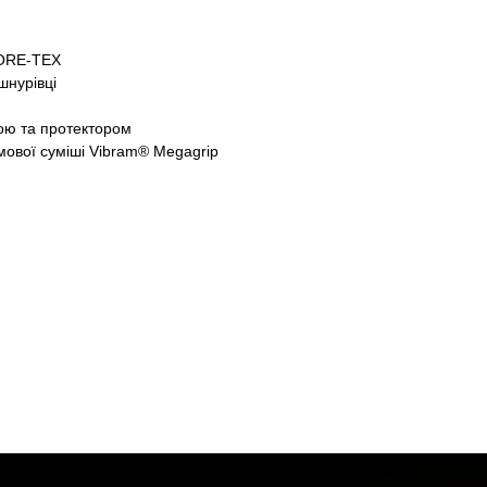
ORE-TEX
шнурівці
ою та протектором
мової суміші Vibram® Megagrip