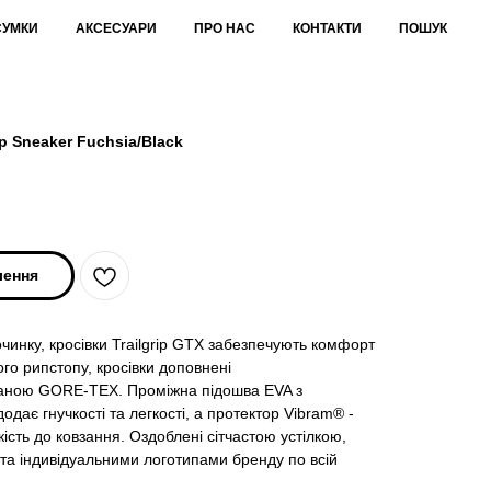
СУМКИ
АКСЕСУАРИ
ПРО НАС
КОНТАКТИ
ПОШУК
p Sneaker Fuchsia/Black
лення
очинку, кросівки Trailgrip GTX забезпечують комфорт
ного рипстопу, кросівки доповнені
аною GORE-TEX. Проміжна підошва EVA з
дає гнучкості та легкості, а протектор Vibram® -
ість до ковзання. Оздоблені сітчастою устілкою,
та індивідуальними логотипами бренду по всій