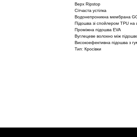
Верх Ripstop
Сітчаста устілка
Водонепроникна мембрана G
Підошва зі спойлером TPU на 
Проміжна підошва EVA
Вуглецеве волокно між підошв
Високоефективна підошва з гу
Тип: Кросівки
X
X