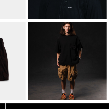
+38 063 502 60 83
КИЇВ, ВАЛЕРІЯ ЛОБАНОВСЬКОГО
9/1
ORDER@DISTANCE.COM.UA
TELEGRAM:
@DISTANCE_UA