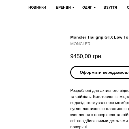
НОВИНКИ
БРЕНДИ
ОДЯГ
ВЗУТТЯ
Moncler Trailgrip GTX Low To
MONCLER
9450,00
грн.
Оформити передзамов
Розроблені для активного відп
та стійкість. Виготовлені з міц
водовідштовхувальною мембр
вуглепластиковою пластиною до
зчеплення з поверхнею та стійк
світловідбиваючими деталями 
поверхні.