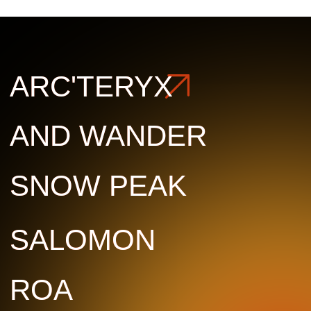
ROA
ROA