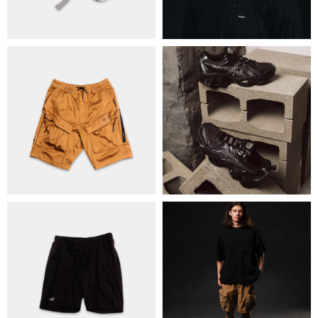
КОНТАКТИ
ОБМІН ТА ПОВЕРНЕННЯ
ПОЛІТИКА КОНФІДЕНЦІЙНОСТІ
ОПЛАТА ТА ДОСТАВКА
УГОДА КОРИСТУВАЧА
+38 063 502 60 83
КИЇВ, ВАЛЕРІЯ ЛОБАНОВСЬКОГО
9/1
ORDER@DISTANCE.COM.UA
TELEGRAM:
@DISTANCE_UA
© Copyright All rights reserved