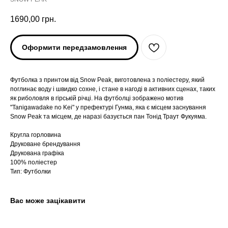
1690,00
грн.
Оформити передзамовлення
Футболка з принтом від Snow Peak, виготовлена з поліестеру, який
поглинає воду і швидко сохне, і стане в нагоді в активних сценах, таких
як риболовля в гірській річці. На футболці зображено мотив
"Tanigawadake no Kei" у префектурі Гунма, яка є місцем заснування
Snow Peak та місцем, де наразі базується пан Тонід Траут Фукуяма.
Кругла горловина
ARC'TERYX
ARC'TERYX
Друковане брендування
Друкована графіка
100% поліестер
AND WANDER
AND WANDER
Тип: Футболки
SNOW PEAK
SNOW PEAK
Вас може зацікавити
SALOMON
SALOMON