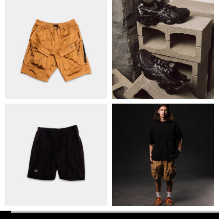
ПОЛІТИКА КОНФІДЕНЦІЙНОСТІ
ОПЛАТА ТА ДОСТАВКА
УГОДА КОРИСТУВАЧА
+38 063 502 60 83
КИЇВ, ВАЛЕРІЯ ЛОБАНОВСЬКОГО
9/1
ORDER@DISTANCE.COM.UA
TELEGRAM:
@DISTANCE_UA
© Copyright All rights reserved