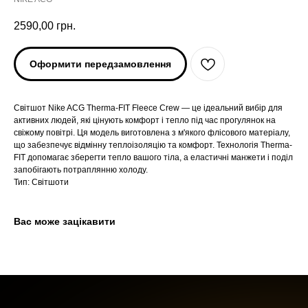
2590,00
грн.
Оформити передзамовлення
Світшот Nike ACG Therma-FIT Fleece Crew — це ідеальний вибір для
активних людей, які цінують комфорт і тепло під час прогулянок на
свіжому повітрі. Ця модель виготовлена з м'якого флісового матеріалу,
що забезпечує відмінну теплоізоляцію та комфорт. Технологія Therma-
ARC'TERYX
ARC'TERYX
FIT допомагає зберегти тепло вашого тіла, а еластичні манжети і поділ
запобігають потраплянню холоду.
Тип: Світшоти
AND WANDER
AND WANDER
Вас може зацікавити
SNOW PEAK
SNOW PEAK
SALOMON
SALOMON
ROA
ROA