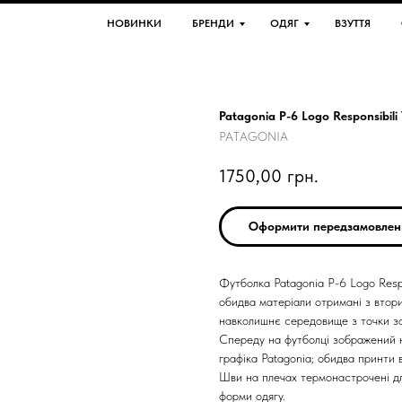
НОВИНКИ
БРЕНДИ
ОДЯГ
ВЗУТТЯ
Patagonia P-6 Logo Responsibili 
PATAGONIA
1750,00
грн.
Оформити передзамовлен
Футболка Patagonia P-6 Logo Resp
обидва матеріали отримані з втор
навколишнє середовище з точки зо
Спереду на футболці зображений не
графіка Patagonia; обидва принти 
Шви на плечах термонастрочені д
форми одягу.