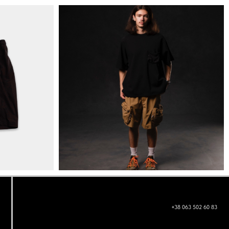
+38 063 502 60 83
КИЇВ, ВАЛЕРІЯ ЛОБАНОВСЬКОГО 9/1
ORDER@DISTANCE.COM.UA
TELEGRAM: @DISTANCE_UA
© Copyright All rights reserved