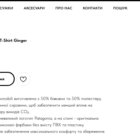
СУМКИ
АКСЕСУАРИ
ПРО НАС
КОНТАКТИ
ПОШУК
T-Shirt Ginger
ня
onsibili виготовлена з 50% бавовни та 50% поліестеру,
инної сировини, щоб забезпечити менший вплив на
ру викидів CO₂.
великий логотип Patagonia, а на спині - оригінальна
виконані фарбами без вмісту ПВХ та пластику.
ля забезпечення максимального комфорту та збереження