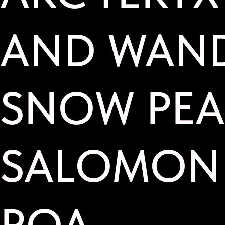
SNOW PEA
SNOW PEA
SALOMON
SALOMON
ROA
ROA