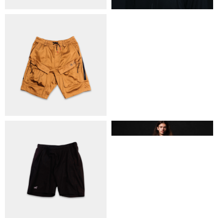
ОБМІН ТА ПОВЕРНЕННЯ
ПОЛІТИКА КОНФІДЕНЦІЙНОСТІ
ОПЛАТА ТА ДОСТАВКА
УГОДА КОРИСТУВАЧА
+38 063 502 60 83
КИЇВ, ВАЛЕРІЯ ЛОБАНОВСЬКОГО
9/1
ORDER@DISTANCE.COM.UA
TELEGRAM:
@DISTANCE_UA
© Copyright All rights reserved