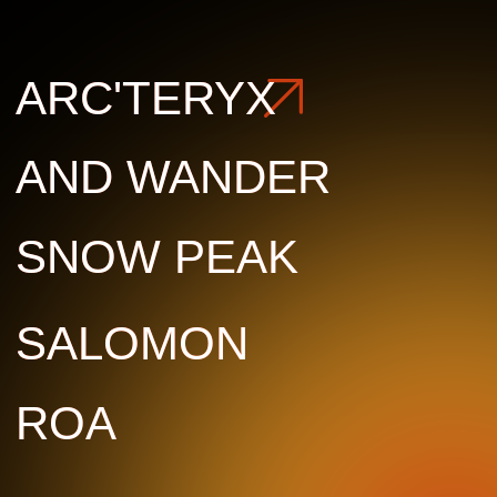
ROA
ROA