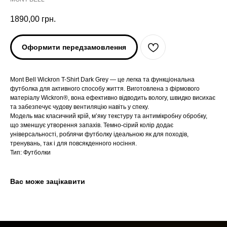
1890,00
грн.
Оформити передзамовлення
Mont Bell Wickron T-Shirt Dark Grey — це легка та функціональна
футболка для активного способу життя. Виготовлена з фірмового
матеріалу Wickron®, вона ефективно відводить вологу, швидко висихає
та забезпечує чудову вентиляцію навіть у спеку.
Модель має класичний крій, м’яку текстуру та антимікробну обробку,
ARC'TERYX
ARC'TERYX
що зменшує утворення запахів. Темно-сірий колір додає
універсальності, роблячи футболку ідеальною як для походів,
тренувань, так і для повсякденного носіння.
AND WANDER
AND WANDER
Тип: Футболки
SNOW PEAK
SNOW PEAK
Вас може зацікавити
SALOMON
SALOMON