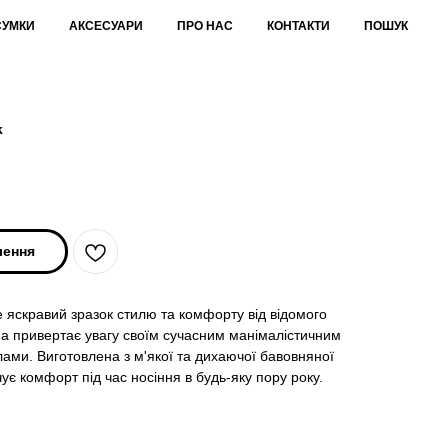
СУМКИ
АКСЕСУАРИ
ПРО НАС
КОНТАКТИ
ПОШУК
k
лення
 яскравий зразок стилю та комфорту від відомого
а привертає увагу своїм сучасним манімалістичним
ами. Виготовлена з м'якої та дихаючої бавовняної
ує комфорт під час носіння в будь-яку пору року.