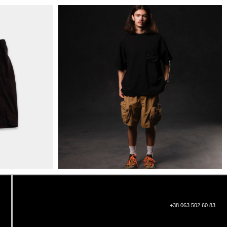
+38 063 502 60 83
КИЇВ, ВАЛЕРІЯ ЛОБАНОВСЬКОГО
9/1
ORDER@DISTANCE.COM.UA
TELEGRAM:
@DISTANCE_UA
© Copyright All rights reserved