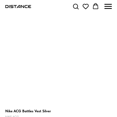
Nike ACG Battles Vest Silver
NIKE ACG