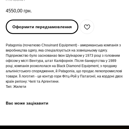
4550,00
грн.
Оформити передзамовлення
Patagonia (початково Chouinard Equipment) - американська компанія з
виробництва одягу, яка спеціалізується на зовнішньому одягу.
Підприємство було заснованао Івон Шуїнаром у 1973 році з головним
офісом у місті Вентура, штат Каліфорнія. Після банкрутства у 1989
році, компанія розкололася на Black Diamond Equipment, з продажу
ARC'TERYX
ARC'TERYX
альпіністського спорядження, й Patagonia, що продає легкопромислові
товари. Її логотип - це контур гори Фітц-Рой у Патагонії, на кордоні двох
країн регіону: Чилі та Аргентини.
AND WANDER
AND WANDER
Тип: Жилети
SNOW PEAK
SNOW PEAK
Вас може зацікавити
SALOMON
SALOMON