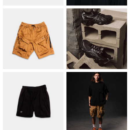
ОБМІН ТА ПОВЕРНЕННЯ
ПОЛІТИКА КОНФІДЕНЦІЙНОСТІ
ОПЛАТА ТА ДОСТАВКА
УГОДА КОРИСТУВАЧА
+38 063 502 60 83
КИЇВ, ВАЛЕРІЯ ЛОБАНОВСЬКОГО
9/1
ORDER@DISTANCE.COM.UA
TELEGRAM:
@DISTANCE_UA
© Copyright All rights reserved