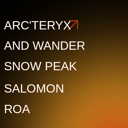
ROA
ROA