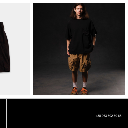
+38 063 502 60 83
КИЇВ, ВАЛЕРІЯ ЛОБАНОВСЬКОГО
9/1
ORDER@DISTANCE.COM.UA
TELEGRAM:
@DISTANCE_UA
© Copyright All rights reserved