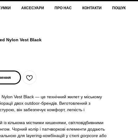
СУМКИ
АКСЕСУАРИ
ПРО НАС
КОНТАКТИ
ПОШУК
ed Nylon Vest Black
лення
 Nylon Vest Black — це технічний жилет у міському
борації двох outdoor-брендів. Виготовлений з
турою, він забезпечує комфорт, легкість і
 із кількома місткими кишенями, світловідбивними
гом. Чорний колір і патчворкові елементи додають
еальною для layering-комбінацій у стилі
gorpcore
або