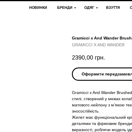
НОВИНКИ
БРЕНДИ
ОДЯГ
ВЗУТТЯ
Gramicci x And Wander Brush
GRAMICCI X AND WANDER
2390,00
грн.
Оформити передзамов
Gramicci x And Wander Brushed
стилі, створений у межах кола
матового нейлону з м’якою текс
зносостійкість.
Жилет має функціональний крій
деталями та фірмовим брендин
виразності, роблячи модель ід