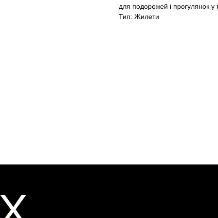
для подорожей і прогулянок у м
Тип: Жилети
X
X
ER
ER