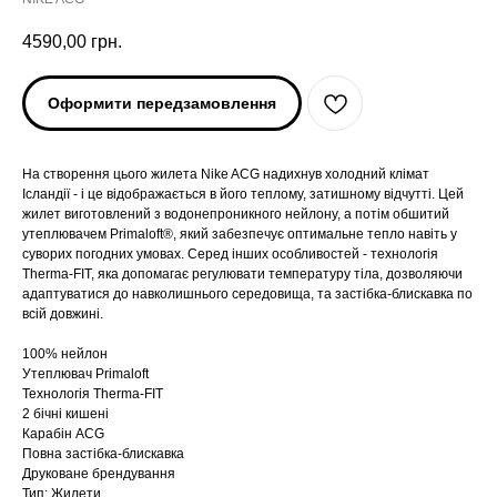
4590,00
грн.
Оформити передзамовлення
На створення цього жилета Nike ACG надихнув холодний клімат
Ісландії - і це відображається в його теплому, затишному відчутті. Цей
жилет виготовлений з водонепроникного нейлону, а потім обшитий
утеплювачем Primaloft®, який забезпечує оптимальне тепло навіть у
суворих погодних умовах. Серед інших особливостей - технологія
Therma-FIT, яка допомагає регулювати температуру тіла, дозволяючи
адаптуватися до навколишнього середовища, та застібка-блискавка по
всій довжині.
100% нейлон
Утеплювач Primaloft
ARC'TERYX
ARC'TERYX
Технологія Therma-FIT
2 бічні кишені
Карабін ACG
AND WANDER
AND WANDER
Повна застібка-блискавка
Друковане брендування
Тип: Жилети