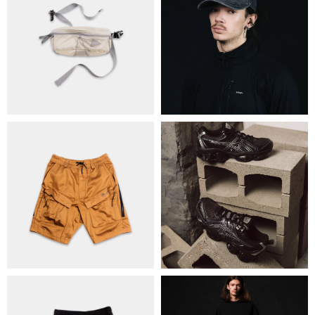
ПРО НАС
БРЕНДИ
КОНТАКТИ
ОБМІН ТА ПОВЕРНЕННЯ
ПОЛІТИКА КОНФІДЕНЦІЙНОСТІ
ОПЛАТА ТА ДОСТАВКА
УГОДА КОРИСТУВАЧА
+38 063 502 60 83
КИЇВ, ВАЛЕРІЯ ЛОБАНОВСЬКОГО
9/1
ORDER@DISTANCE.COM.UA
TELEGRAM:
@DISTANCE_UA